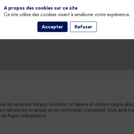
nnectez-vous
A propos des cookies sur ce site
Ce site utilise des cookies visant à améliorer votre expérience.
Accepter
Refuser
 sed do eiusmod tempor incididunt ut labore et dolore magna aliqu
co laboris nisi ut aliquip ex ea commodo consequat. Duis aute iru
 eu fugiat nulla pariatur