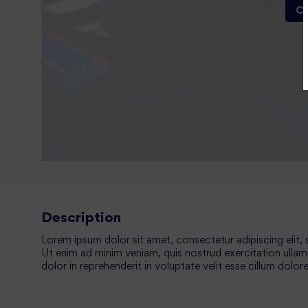
Co
Description
Lorem ipsum dolor sit amet, consectetur adipiscing elit,
Ut enim ad minim veniam, quis nostrud exercitation ullam
dolor in reprehenderit in voluptate velit esse cillum dolore