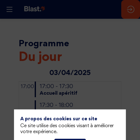
Programme
Du jour
03/04/2025
17:00 - 17:30
17:00
Accueil apéritif
17:30 - 18:00
Mot de bienvenue
A propos des cookies sur ce site
18:00 - 19:00
18:00
Ce site utilise des cookies visant à améliorer
Networking
votre expérience.